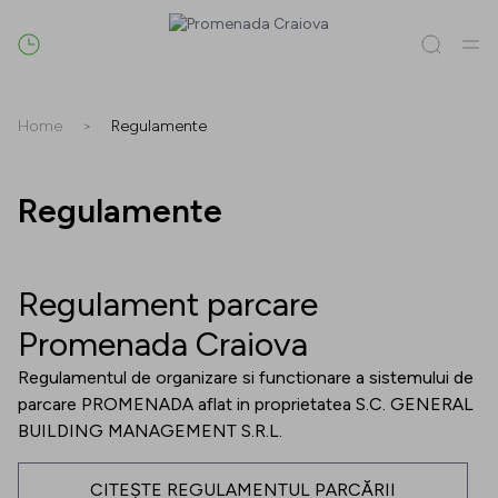
Caută
Home
>
Regulamente
Tot / Toate
(
0
)
Magazine
(
0
)
Oferte
(
0
)
Evenimente
(
0
)
Regulamente
Magazine
Regulament parcare
Oferte
Promenada Craiova
Evenimente
Regulamentul de organizare si functionare a sistemului de
parcare PROMENADA aflat in proprietatea S.C. GENERAL
BUILDING MANAGEMENT S.R.L.
CITEȘTE REGULAMENTUL PARCĂRII