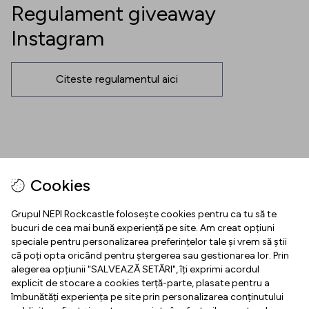
Regulament giveaway
Instagram
Citeste regulamentul aici
Urmărește
Cookies
Facebook
Instgram
YouTube
Grupul NEPI Rockcastle folosește cookies pentru ca tu să te
bucuri de cea mai bună experiență pe site. Am creat opțiuni
speciale pentru personalizarea preferințelor tale și vrem să știi
INFORMAȚII
că poți opta oricând pentru ștergerea sau gestionarea lor. Prin
alegerea opțiunii "SALVEAZĂ SETĂRI", îți exprimi acordul
Centru de Presă
explicit de stocare a cookies terță-parte, plasate pentru a
DOCUMENTE LEGALE
îmbunătăți experiența pe site prin personalizarea conținutului
Contact Business