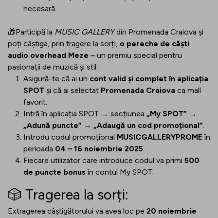
necesară.
🎁Participă la
MUSIC GALLERY
din Promenada Craiova și
poți câștiga, prin tragere la sorți,
o pereche de căști
audio overhead Meze
– un premiu special pentru
pasionații de muzică și stil.
Asigură-te că ai un
cont valid și complet în aplicația
SPOT
și că ai selectat
Promenada Craiova
ca mall
favorit.
Intră în aplicația SPOT → secțiunea
„My SPOT” →
„Adună puncte” → „Adaugă un cod promoțional”
.
Introdu codul promoțional
MUSICGALLERYPROME
în
perioada
04 – 16 noiembrie 2025
.
Fiecare utilizator care introduce codul va primi
500
de puncte bonus
în contul My SPOT.
🎲 Tragerea la sorți:
Extragerea câștigătorului va avea loc pe
20 noiembrie