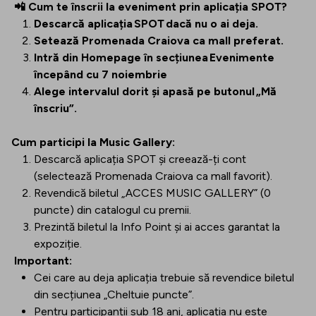
📲 Cum te înscrii la eveniment prin aplicația SPOT?
Descarcă aplicația SPOT dacă nu o ai deja.
Setează Promenada Craiova ca mall preferat.
Intră din Homepage în secțiunea Evenimente
începând cu 7 noiembrie
Alege intervalul dorit și apasă pe butonul „Mă
înscriu”.
Cum participi la Music Gallery:
Descarcă aplicația SPOT și creează-ți cont
(selectează Promenada Craiova ca mall favorit).
Revendică biletul „ACCES MUSIC GALLERY” (0
puncte) din catalogul cu premii.
Prezintă biletul la Info Point și ai acces garantat la
expoziție.
Important:
Cei care au deja aplicația trebuie să revendice biletul
din secțiunea „Cheltuie puncte”.
Pentru participanții sub 18 ani, aplicația nu este