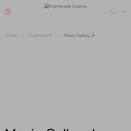
Caută
Home
>
Evenimente
>
Music Gallery 🎶
Tot / Toate
(
0
)
Magazine
(
0
)
Oferte
(
0
)
Evenimente
(
0
)
Magazine
Oferte
Evenimente