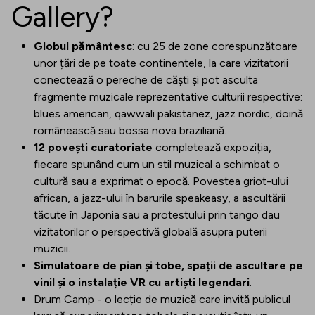
Gallery?
Globul pământesc
: cu 25 de zone corespunzătoare
unor țări de pe toate continentele, la care vizitatorii
conectează o pereche de căști și pot asculta
fragmente muzicale reprezentative culturii respective:
blues american, qawwali pakistanez, jazz nordic, doină
românească sau bossa nova braziliană.
12 povești curatoriate
completează expoziția,
fiecare spunând cum un stil muzical a schimbat o
cultură sau a exprimat o epocă. Povestea griot-ului
african, a jazz-ului în barurile speakeasy, a ascultării
tăcute în Japonia sau a protestului prin tango dau
vizitatorilor o perspectivă globală asupra puterii
muzicii.
Simulatoare de pian și tobe, spații de ascultare pe
vinil și o instalație VR cu artiști legendari
.
Drum Camp -
o lecție de muzică care invită publicul